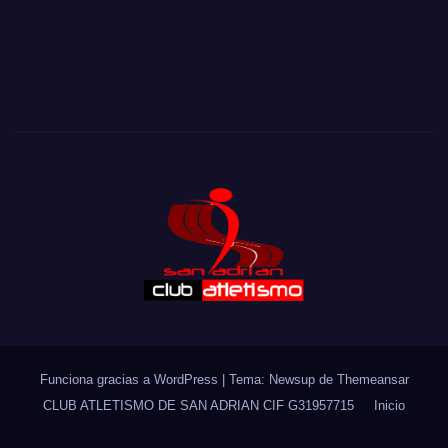
Eine objektive Beschreibung von Casino-Plattformen mit
Blick auf Nutzerführung kann kingmaker casino schweiz
https://meine-fahrschule.ch/
kingmaker casino anhand
von Rubriken, Kontobereich, Hilfeseiten, Sprachoptionen
und Plattforminformationen betrachten.
Funciona gracias a WordPress
|
Tema: Newsup de
Themeansar
CLUB ATLETISMO DE SAN ADRIAN CIF G31957715
Inicio