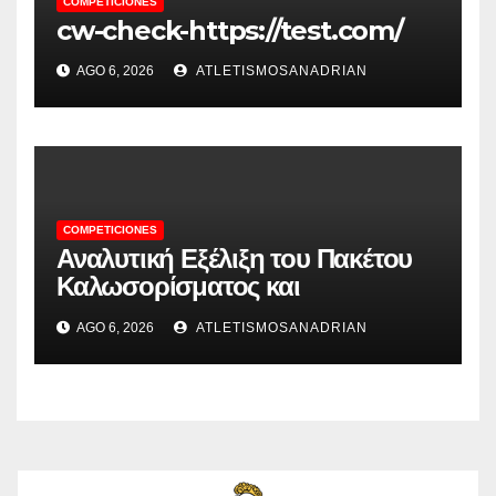
COMPETICIONES
cw-check-https://test.com/
AGO 6, 2026
ATLETISMOSANADRIAN
COMPETICIONES
Αναλυτική Εξέλιξη του Πακέτου
Καλωσορίσματος και
Περισσότερες Εκπλήξεις από την
AGO 6, 2026
ATLETISMOSANADRIAN
Spinstar.Bet: Μοναδικές
Προσφορές και Παιχνίδια!