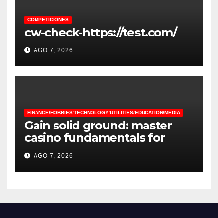
COMPETICIONES
cw-check-https://test.com/
AGO 7, 2026
FINANCE/HOBBIES/TECHNOLOGY/UTILITIES/EDUCATION/MEDIA
Gain solid ground: master
casino fundamentals for
improved financial outcomes
AGO 7, 2026