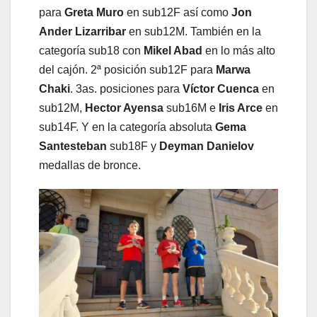
para
Greta Muro
en sub12F así como
Jon
Ander Lizarribar
en sub12M. También en la
categoría sub18 con
Mikel Abad
en lo más alto
del cajón. 2ª posición sub12F para
Marwa
Chaki
. 3as. posiciones para
Víctor Cuenca
en
sub12M,
Hector Ayensa
sub16M e
Iris Arce
en
sub14F. Y en la categoría absoluta
Gema
Santesteban
sub18F y
Deyman Danielov
medallas de bronce.