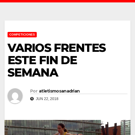
COMPETICIONES
VARIOS FRENTES
ESTE FIN DE
SEMANA
Por
atletismosanadrian
JUN 22, 2018