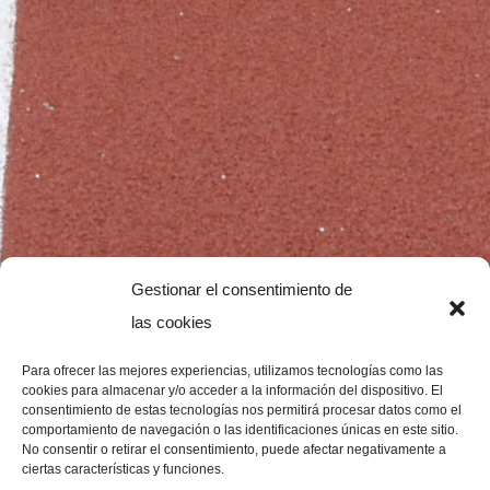
Gestionar el consentimiento de
las cookies
Para ofrecer las mejores experiencias, utilizamos tecnologías como las
cookies para almacenar y/o acceder a la información del dispositivo. El
consentimiento de estas tecnologías nos permitirá procesar datos como el
comportamiento de navegación o las identificaciones únicas en este sitio.
No consentir o retirar el consentimiento, puede afectar negativamente a
ciertas características y funciones.