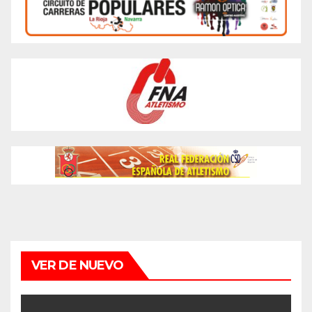
VER DE NUEVO