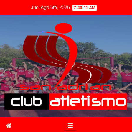
Jue. Ago 6th, 2026
7:40:12 AM