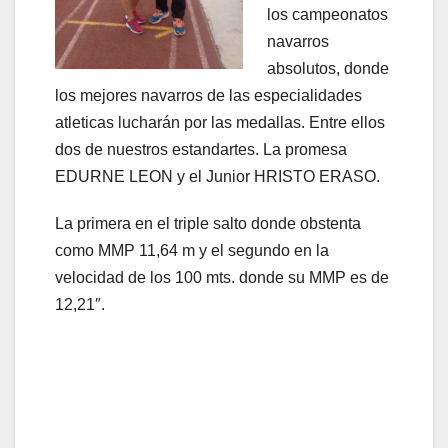
los campeonatos
navarros
absolutos, donde
los mejores navarros de las especialidades
atleticas lucharán por las medallas. Entre ellos
dos de nuestros estandartes. La promesa
EDURNE LEON y el Junior HRISTO ERASO.
La primera en el triple salto donde obstenta
como MMP 11,64 m y el segundo en la
velocidad de los 100 mts. donde su MMP es de
12,21″.