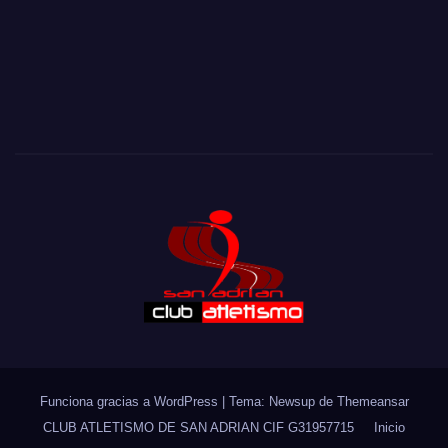
Eine objektive Beschreibung von Casino-Plattformen mit
Blick auf Nutzerführung kann kingmaker casino schweiz
https://meine-fahrschule.ch/
kingmaker casino anhand
von Rubriken, Kontobereich, Hilfeseiten, Sprachoptionen
und Plattforminformationen betrachten.
Funciona gracias a WordPress
|
Tema: Newsup de
Themeansar
CLUB ATLETISMO DE SAN ADRIAN CIF G31957715
Inicio