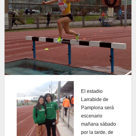
El estadio
Larrabide de
Pamplona será
escenario
mañana sábado
por la tarde, de