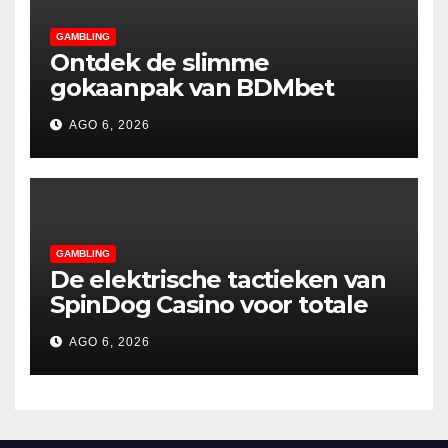
GAMBLING
Ontdek de slimme
gokaanpak van BDMbet
Casino een volledige
AGO 6, 2026
proefgids
GAMBLING
De elektrische tactieken van
SpinDog Casino voor totale
gokcontrole
AGO 6, 2026