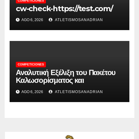
COMPETICIONES
cw-check-https://test.com/
AGO 6, 2026
ATLETISMOSANADRIAN
COMPETICIONES
Αναλυτική Εξέλιξη του Πακέτου
Καλωσορίσματος και
Περισσότερες Εκπλήξεις από την
AGO 6, 2026
ATLETISMOSANADRIAN
Spinstar.Bet: Μοναδικές
Προσφορές και Παιχνίδια!