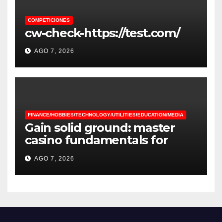
COMPETICIONES
cw-check-https://test.com/
AGO 7, 2026
FINANCE/HOBBIES/TECHNOLOGY/UTILITIES/EDUCATION/MEDIA
Gain solid ground: master
casino fundamentals for
improved financial outcomes
AGO 7, 2026