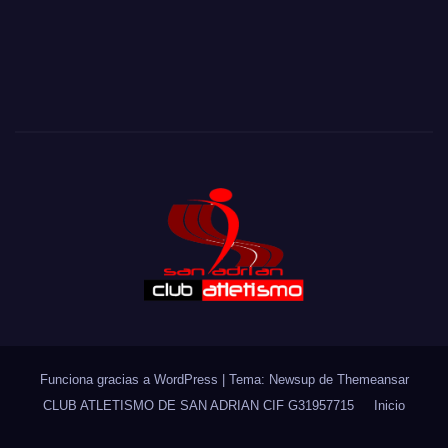
Eine objektive Beschreibung von Casino-Plattformen mit
Blick auf Nutzerführung kann kingmaker casino schweiz
https://meine-fahrschule.ch/
kingmaker casino anhand
von Rubriken, Kontobereich, Hilfeseiten, Sprachoptionen
und Plattforminformationen betrachten.
Funciona gracias a WordPress
|
Tema: Newsup de
Themeansar
CLUB ATLETISMO DE SAN ADRIAN CIF G31957715
Inicio