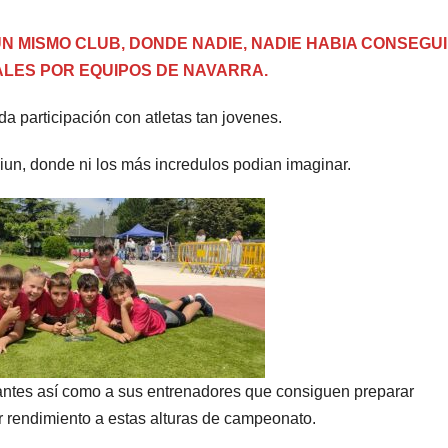
N MISMO CLUB, DONDE NADIE, NADIE HABIA CONSEGU
LES POR EQUIPOS DE NAVARRA.
da participación con atletas tan jovenes.
iun, donde ni los más incredulos podian imaginar.
cipantes así como a sus entrenadores que consiguen preparar
r rendimiento a estas alturas de campeonato.