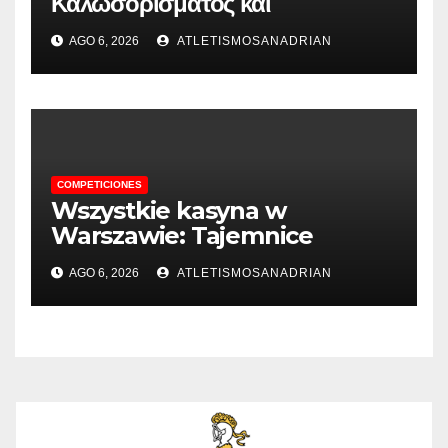
Καλωσορίσματος και
Περισσότερες Εκπλήξεις από την
AGO 6, 2026
ATLETISMOSANADRIAN
Spinstar.Bet: Μοναδικές
Προσφορές και Παιχνίδια!
COMPETICIONES
Wszystkie kasyna w
Warszawie: Tajemnice
Zakazanych Gry Hazardowej,
AGO 6, 2026
ATLETISMOSANADRIAN
Intratne Zakłady i
Namiętności Podwójnego
Zwycięstwa