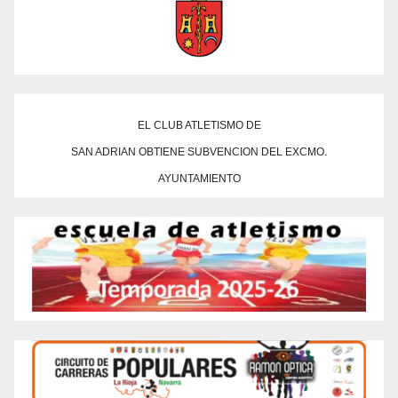
EL CLUB ATLETISMO DE
SAN ADRIAN OBTIENE SUBVENCION DEL EXCMO.
AYUNTAMIENTO