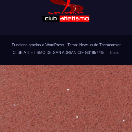
Funciona gracias a WordPress
|
Tema: Newsup de
Themeansar
CLUB ATLETISMO DE SAN ADRIAN CIF G31957715
Inicio