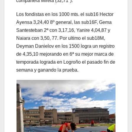
compañera Mireia (52,71″).
Los fondistas en los 1000 mts. el sub16 Hector
Ayensa 3,24,40 8º general, las sub16F, Gema
Santesteban 2ª con 3,17,16, Yanire 4,04,87 y
Naiara con 3,50, 77. Por ultimo el sub18M,
Deyman Danielov en los 1500 logra un registro
de 4,35,10 mejorando en 6ª su mejor marca de
temporada lograda en Logroño el pasado fin de
semana y ganando la prueba.