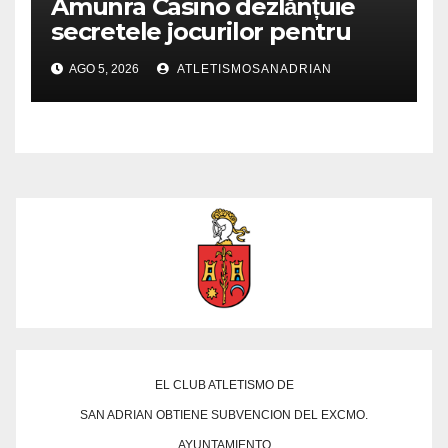
Amunra Casino dezlănțuie
secretele jocurilor pentru
experiențe de neuitat
AGO 5, 2026
ATLETISMOSANADRIAN
EL CLUB ATLETISMO DE
SAN ADRIAN OBTIENE SUBVENCION DEL EXCMO.
AYUNTAMIENTO