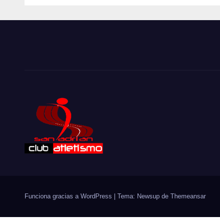
Eine objektive Beschreibung von Casino-Plattformen
mit Blick auf Nutzerführung kann kingmaker casino
schweiz
https://meine-fahrschule.ch/
kingmaker
casino anhand von Rubriken, Kontobereich,
Hilfeseiten, Sprachoptionen und
Plattforminformationen betrachten.
Funciona gracias a WordPress
|
Tema: Newsup de
Themeansar