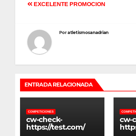
EXCELENTE PROMOCION
Por
atletismosanadrian
ENTRADA RELACIONADA
COMPETICIONES
COMPETI
cw-check-
cw-c
https://test.com/
http