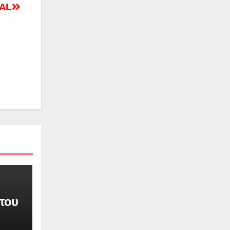
AL
 του
και