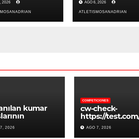
, 2026
AGO 6, 2026
Περισσότερες
Εκπλήξεις από τη
SMOSANADRIAN
ATLETISMOSANADRIAN
Spinstar.Bet:
Μοναδικές
Προσφορές και
Παιχνίδια!
COMPETICIONES
anılan kumar
cw-check-
şlarının
https://test.com
canını yaşayın
7, 2026
AGO 7, 2026