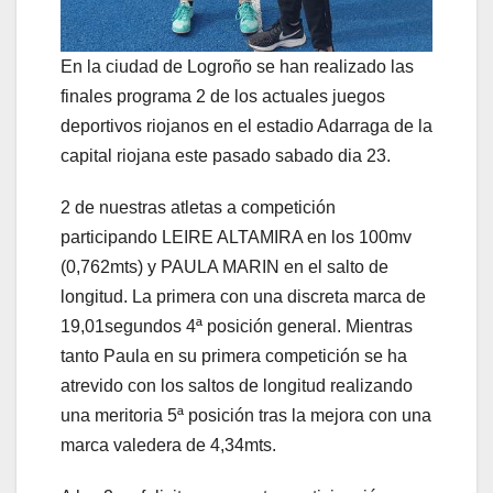
En la ciudad de Logroño se han realizado las
finales programa 2 de los actuales juegos
deportivos riojanos en el estadio Adarraga de la
capital riojana este pasado sabado dia 23.
2 de nuestras atletas a competición
participando LEIRE ALTAMIRA en los 100mv
(0,762mts) y PAULA MARIN en el salto de
longitud. La primera con una discreta marca de
19,01segundos 4ª posición general. Mientras
tanto Paula en su primera competición se ha
atrevido con los saltos de longitud realizando
una meritoria 5ª posición tras la mejora con una
marca valedera de 4,34mts.