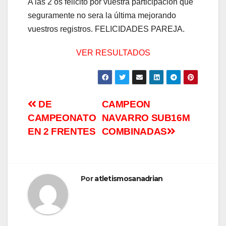
A las 2 os felicito por vuestra participación que
seguramente no sera la última mejorando
vuestros registros. FELICIDADES PAREJA.
VER RESULTADOS
DE
CAMPEON
CAMPEONATO
NAVARRO SUB16M
EN 2 FRENTES
COMBINADAS
Por
atletismosanadrian