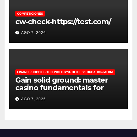
COMPETICIONES
cw-check-https://test.com/
AGO 7, 2026
FINANCE/HOBBIES/TECHNOLOGY/UTILITIES/EDUCATION/MEDIA
Gain solid ground: master
casino fundamentals for
improved financial outcomes
AGO 7, 2026