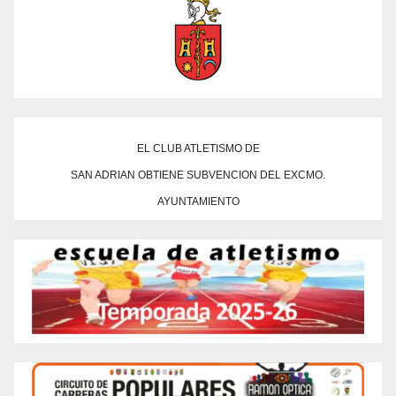
EL CLUB ATLETISMO DE
SAN ADRIAN OBTIENE SUBVENCION DEL EXCMO.
AYUNTAMIENTO