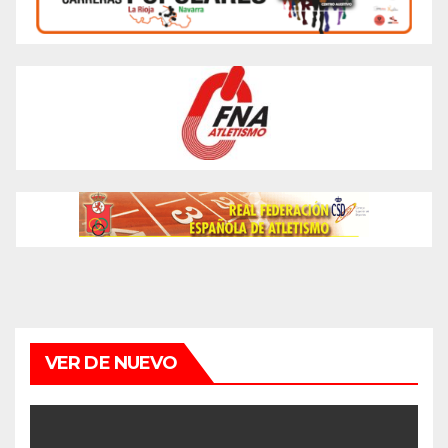
VER DE NUEVO