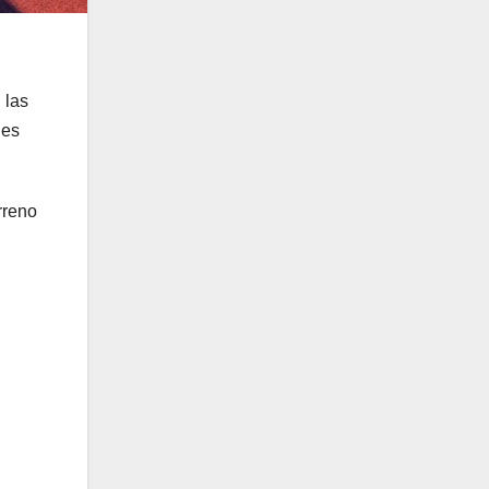
 las
nes
rreno