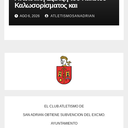
Καλωσορίσματος και
Περισσότερες Εκπλήξεις από την
AGO 6, 2026
ATLETISMOSANADRIAN
Spinstar.Bet: Μοναδικές
Προσφορές και Παιχνίδια!
EL CLUB ATLETISMO DE
SAN ADRIAN OBTIENE SUBVENCION DEL EXCMO.
AYUNTAMIENTO