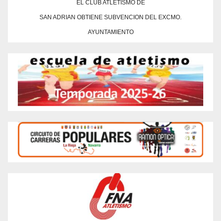
EL CLUB ATLETISMO DE
SAN ADRIAN OBTIENE SUBVENCION DEL EXCMO.
AYUNTAMIENTO