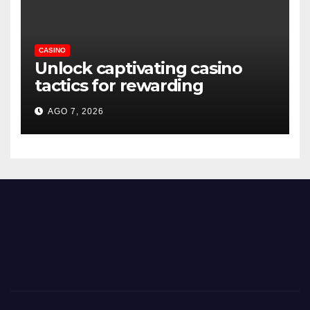
CASINO
Unlock captivating casino
tactics for rewarding
entertainment
AGO 7, 2026
Eine objektive Beschreibung von Casino-Plattformen mit
Blick auf Nutzerführung kann kingmaker casino schweiz
https://meine-fahrschule.ch/
kingmaker casino anhand
von Rubriken, Kontobereich, Hilfeseiten, Sprachoptionen
und Plattforminformationen betrachten.