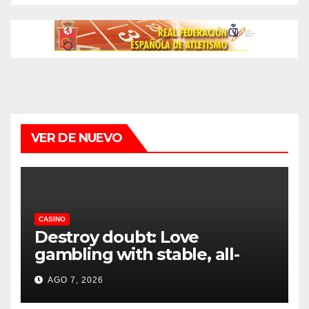
VER DE NUEVO
CASINO
Destroy doubt: Love
gambling with stable, all-
inclusive groundwork
AGO 7, 2026