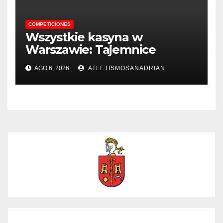
COMPETICIONES
Wszystkie kasyna w
Warszawie: Tajemnice
Zakazanych Gry Hazardowej,
AGO 6, 2026
ATLETISMOSANADRIAN
Intratne Zakłady i
Namiętności Podwójnego
Zwycięstwa