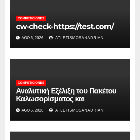
COMPETICIONES
cw-check-https://test.com/
AGO 6, 2026
ATLETISMOSANADRIAN
COMPETICIONES
Αναλυτική Εξέλιξη του Πακέτου
Καλωσορίσματος και
Περισσότερες Εκπλήξεις από την
AGO 6, 2026
ATLETISMOSANADRIAN
Spinstar.Bet: Μοναδικές
Προσφορές και Παιχνίδια!