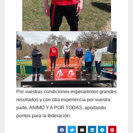
Por vuestras condiciones esperaremos grandes
resultados y con otra experiencia por vuestra
parte. ANIMO Y A POR TODAS, aportando
puntos para la federación.