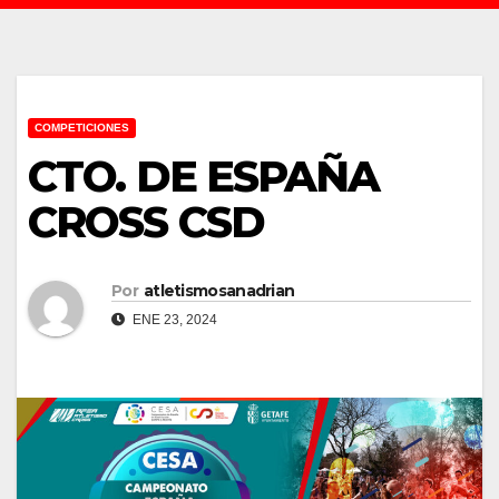
COMPETICIONES
CTO. DE ESPAÑA
CROSS CSD
Por
atletismosanadrian
ENE 23, 2024