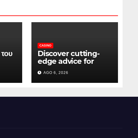
CASINO
 του
Discover cutting-
edge advice for
και
unbeatable casino
AGO 6, 2026
wins
ν
ορές