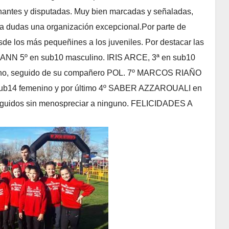
nantes y disputadas. Muy bien marcadas y señaladas,
ar a dudas una organización excepcional.Por parte de
esde los más pequeñines a los juveniles. Por destacar las
MANN 5º en sub10 masculino. IRIS ARCE, 3ª en sub10
o, seguido de su compañero POL. 7º MARCOS RIAÑO
b14 femenino y por último 4º SABER AZZAROUALI en
seguidos sin menospreciar a ninguno. FELICIDADES A