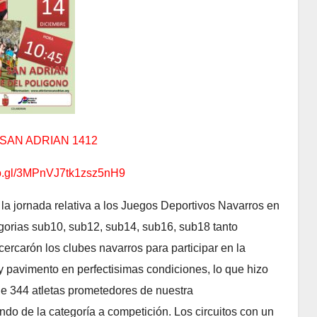
SAN ADRIAN 1412
goo.gl/3MPnVJ7tk1zsz5nH9
a jornada relativa a los Juegos Deportivos Navarros en
egorias sub10, sub12, sub14, sub16, sub18 tanto
rcarón los clubes navarros para participar en la
y pavimento en perfectisimas condiciones, lo que hizo
de 344 atletas prometedores de nuestra
do de la categoría a competición. Los circuitos con un