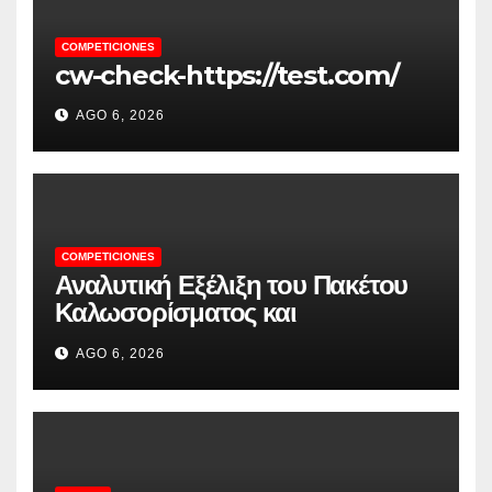
COMPETICIONES
cw-check-https://test.com/
AGO 6, 2026
COMPETICIONES
Αναλυτική Εξέλιξη του Πακέτου
Καλωσορίσματος και
Περισσότερες Εκπλήξεις από την
AGO 6, 2026
Spinstar.Bet: Μοναδικές
Προσφορές και Παιχνίδια!