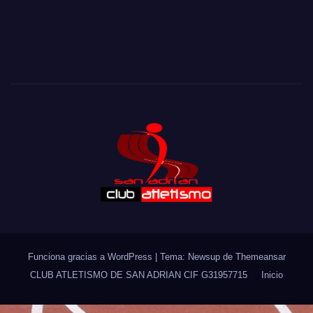
Eine objektive Beschreibung von Casino-Plattformen mit
Blick auf Nutzerführung kann kingmaker casino schweiz
https://meine-fahrschule.ch/
kingmaker casino anhand
von Rubriken, Kontobereich, Hilfeseiten, Sprachoptionen
und Plattforminformationen betrachten.
Funciona gracias a WordPress
|
Tema: Newsup de
Themeansar
CLUB ATLETISMO DE SAN ADRIAN CIF G31957715
Inicio