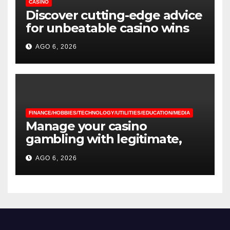
CASINO
Discover cutting-edge advice
for unbeatable casino wins
AGO 6, 2026
FINANCE/HOBBIES/TECHNOLOGY/UTILITIES/EDUCATION/MEDIA
Manage your casino
gambling with legitimate,
energizing advice
AGO 6, 2026