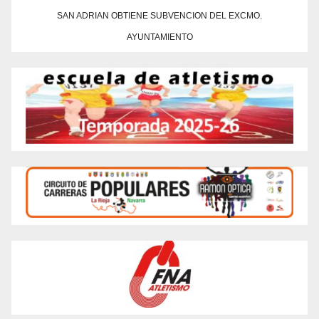
SAN ADRIAN OBTIENE SUBVENCION DEL EXCMO.
AYUNTAMIENTO