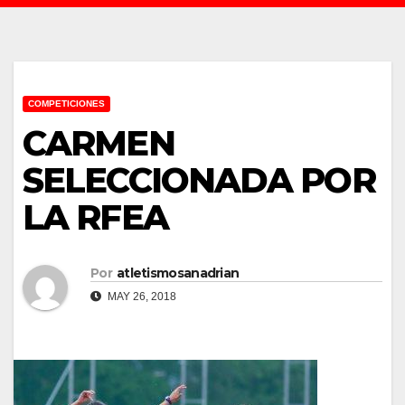
COMPETICIONES
CARMEN
SELECCIONADA POR
LA RFEA
Por
atletismosanadrian
MAY 26, 2018