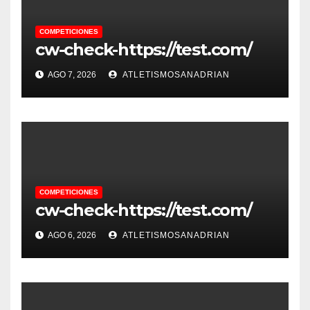
COMPETICIONES
cw-check-https://test.com/
AGO 7, 2026
ATLETISMOSANADRIAN
COMPETICIONES
cw-check-https://test.com/
AGO 6, 2026
ATLETISMOSANADRIAN