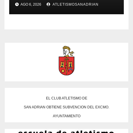
Περισσότερες Εκπλήξεις από την
AGO 6, 2026
ATLETISMOSANADRIAN
Spinstar.Bet: Μοναδικές
Προσφορές και Παιχνίδια!
EL CLUB ATLETISMO DE
SAN ADRIAN OBTIENE SUBVENCION DEL EXCMO.
AYUNTAMIENTO