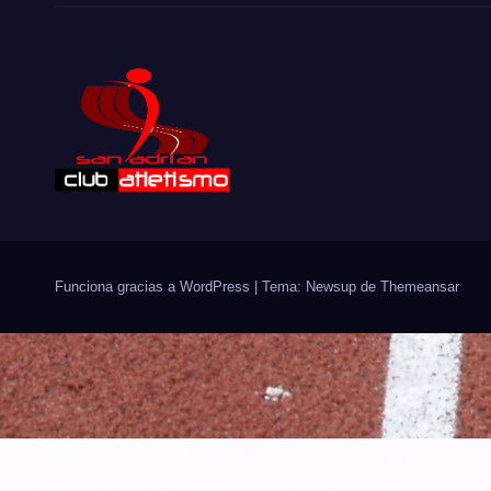
schweiz
https://meine-fahrschule.ch/
kingmaker
casino anhand von Rubriken, Kontobereich,
Hilfeseiten, Sprachoptionen und
Plattforminformationen betrachten.
Funciona gracias a WordPress
|
Tema: Newsup de
Themeansar