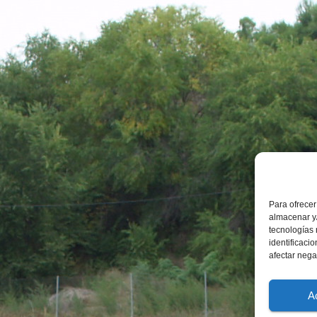
Para ofrecer
almacenar y/
tecnologías
identificaci
afectar nega
A