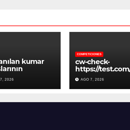
COMPETICIONES
anılan kumar
cw-check-
şlarının
https://test.com
canını yaşayın
7, 2026
AGO 7, 2026