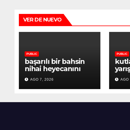
VER DE NUEVO
PUBLIC
PUBLIC
başarılı bir bahsin
kutl
nihai heyecanını
yarı
yaşayın
heye
AGO 7, 2026
AGO 
Eine objektive Beschreibung von Casino-Plattformen
mit Blick auf Nutzerführung kann kingmaker casino