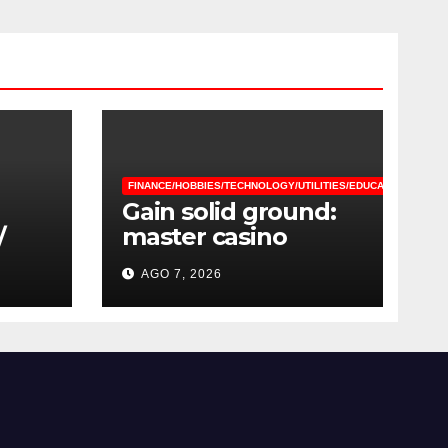
FINANCE/HOBBIES/TECHNOLOGY/UTILITIES/EDUCATION/MEDIA
Gain solid ground:
master casino
/
fundamentals for
AGO 7, 2026
improved financial
outcomes