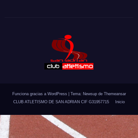
https://meine-fahrschule.ch/
kingmaker casino anhand
von Rubriken, Kontobereich, Hilfeseiten, Sprachoptionen
und Plattforminformationen betrachten.
Funciona gracias a WordPress
|
Tema: Newsup de
Themeansar
CLUB ATLETISMO DE SAN ADRIAN CIF G31957715
Inicio