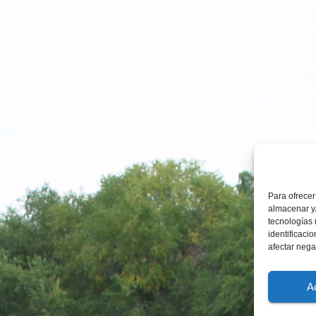
Para ofrecer
almacenar y/
tecnologías
identificaci
afectar nega
A