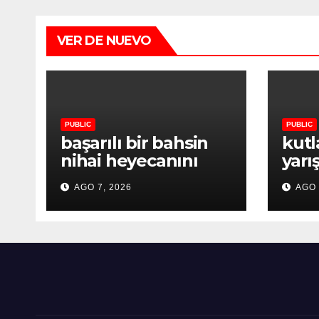
VER DE NUEVO
PUBLIC
PUBLIC
başarılı bir bahsin
kutl
nihai heyecanını
yarı
yaşayın
heye
AGO 7, 2026
AGO 
Eine objektive Beschreibung von Casino-Plattformen
mit Blick auf Nutzerführung kann kingmaker casino