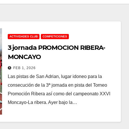
ACTIVIDADES CLUB
COMPETICIONES
3 jornada PROMOCION RIBERA-
MONCAYO
FEB 1, 2026
Las pistas de San Adrian, lugar idoneo para la
consecución de la 3ª jornada en pista del Torneo
Promoción Ribera así como del campeonato XXVI
Moncayo-La ribera. Ayer bajo la…