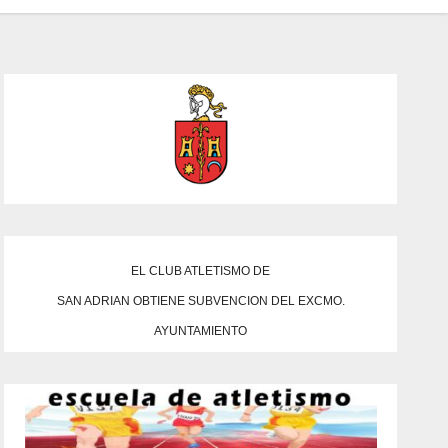
EL CLUB ATLETISMO DE
SAN ADRIAN OBTIENE SUBVENCION DEL EXCMO.
AYUNTAMIENTO