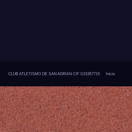
CLUB ATLETISMO DE SAN ADRIAN CIF G31957715
Inicio