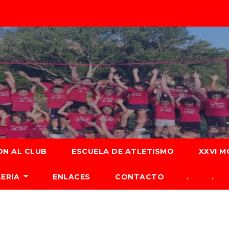
ON AL CLUB
ESCUELA DE ATLETISMO
XXVI M
LERIA
ENLACES
CONTACTO
.
.