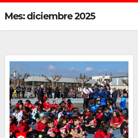
Mes:
diciembre 2025