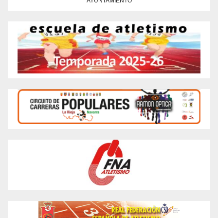
AYUNTAMIENTO