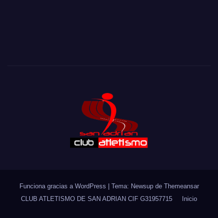
Eine objektive Beschreibung von Casino-Plattformen mit
Blick auf Nutzerführung kann kingmaker casino schweiz
https://meine-fahrschule.ch/
kingmaker casino anhand
von Rubriken, Kontobereich, Hilfeseiten, Sprachoptionen
und Plattforminformationen betrachten.
Funciona gracias a WordPress
|
Tema: Newsup de
Themeansar
CLUB ATLETISMO DE SAN ADRIAN CIF G31957715
Inicio