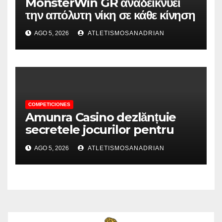
MonsterWin GR αναδεικνύει
την απόλυτη νίκη σε κάθε κίνηση
AGO 5, 2026
ATLETISMOSANADRIAN
COMPETICIONES
Amunra Casino dezlănțuie
secretele jocurilor pentru
experiențe de neuitat
AGO 5, 2026
ATLETISMOSANADRIAN