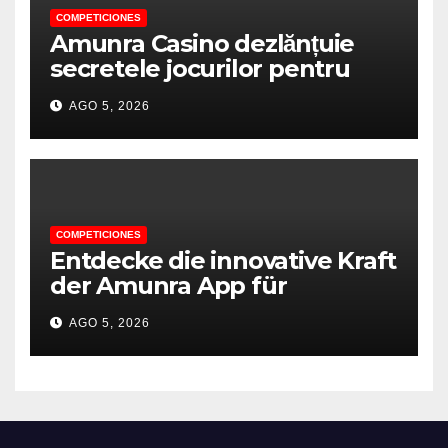
COMPETICIONES
Amunra Casino dezlănțuie
secretele jocurilor pentru
experiențe de neuitat
AGO 5, 2026
COMPETICIONES
Entdecke die innovative Kraft
der Amunra App für
grenzenlose Kreativität
AGO 5, 2026