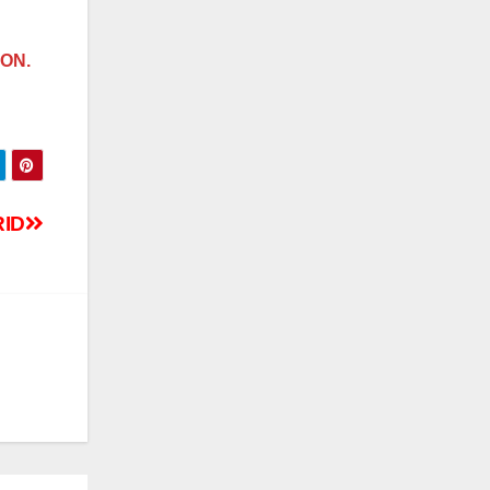
ON.
ID