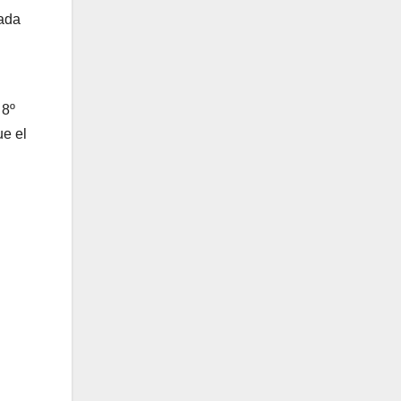
cada
 8º
ue el