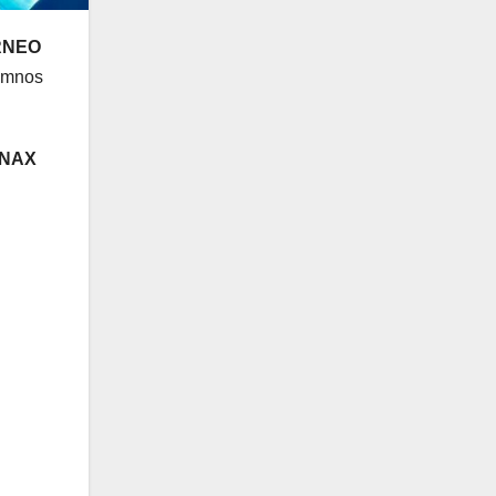
ORNEO
lumnos
UNAX